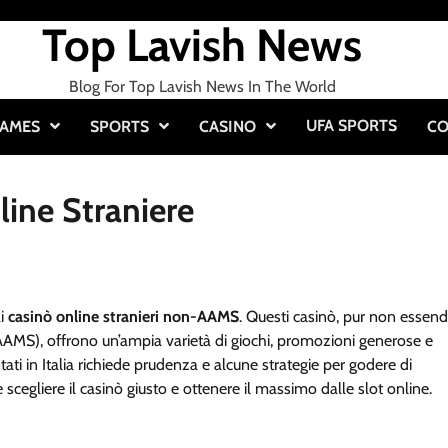
Top Lavish News
Blog For Top Lavish News In The World
UFA SPORTS
AMES
SPORTS
CASINO
CO
line Straniere
ai
casinò online stranieri non-AAMS
. Questi casinò, pur non essen
AMS), offrono un’ampia varietà di giochi, promozioni generose e
i in Italia richiede prudenza e alcune strategie per godere di
cegliere il casinò giusto e ottenere il massimo dalle slot online.