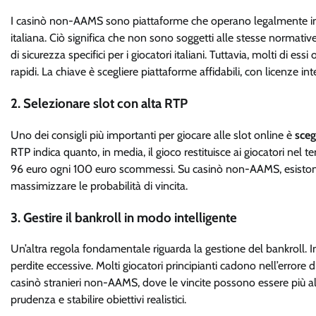
I casinò non-AAMS sono piattaforme che operano legalmente in a
italiana. Ciò significa che non sono soggetti alle stesse normativ
di sicurezza specifici per i giocatori italiani. Tuttavia, molti di essi
rapidi. La chiave è scegliere piattaforme affidabili, con licenze int
2. Selezionare slot con alta RTP
Uno dei consigli più importanti per giocare alle slot online è
sceg
RTP indica quanto, in media, il gioco restituisce ai giocatori ne
96 euro ogni 100 euro scommessi. Su casinò non-AAMS, esistono c
massimizzare le probabilità di vincita.
3. Gestire il bankroll in modo intelligente
Un’altra regola fondamentale riguarda la gestione del bankroll.
perdite eccessive. Molti giocatori principianti cadono nell’errore
casinò stranieri non-AAMS, dove le vincite possono essere più al
prudenza e stabilire obiettivi realistici.