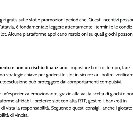
 giri gratis sulle slot e promozioni periodiche. Questi incentivi poss
. Tuttavia, è fondamentale leggere attentamente i termini e le condiz
slot. Alcune piattaforme applicano restrizioni su quali giochi posso
ento e non un rischio finanziario
. Impostare limiti di tempo, fare
strategie chiave per godersi le slot in sicurezza. Inoltre, verificar
i autoesclusione può proteggere dai comportamenti compulsivi.
e un’esperienza emozionante, grazie alla vasta scelta di giochi e bo
orme affidabili, preferire slot con alta RTP, gestire il bankroll in
i vista la responsabilità. Seguendo questi consigli, anche i giocator
lità di vincita.