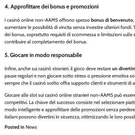
4. Approfittare dei bonus e promozioni
I casinò online non-AAMS offrono spesso
bonus di benvenuto
,
aumentare le possibilità di vincita senza investire ulteriori fondi
dei bonus, soprattutto requisiti di scommessa e limitazioni sulle 
contribuire al completamento del bonus.
5. Giocare in modo responsabile
Infine, anche sui casinò stranieri, il gioco deve restare
un divertim
pause regolari e non giocare sotto stress o pressione emotiva sono 
sempre che il casinò scelto offra supporto clienti e strumenti d
Giocare alle slot sui casinò online stranieri non-AAMS può esser
competitivi. La chiave del successo consiste nel selezionare piattaf
modo intelligente e approfittare delle promozioni senza perdere d
italiani possono divertirsi in sicurezza, ottimizzando le loro possibi
Posted in
News