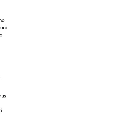
ono
ioni
no
e
nus
i