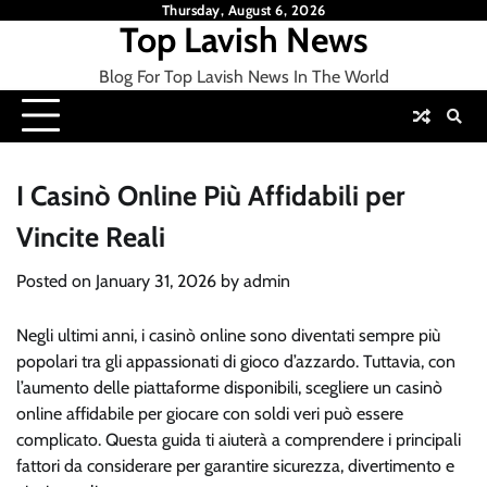
Skip
Thursday, August 6, 2026
Top Lavish News
to
content
Blog For Top Lavish News In The World
I Casinò Online Più Affidabili per
Vincite Reali
Posted on
January 31, 2026
by
admin
Negli ultimi anni, i casinò online sono diventati sempre più
popolari tra gli appassionati di gioco d’azzardo. Tuttavia, con
l’aumento delle piattaforme disponibili, scegliere un casinò
online affidabile per giocare con soldi veri può essere
complicato. Questa guida ti aiuterà a comprendere i principali
fattori da considerare per garantire sicurezza, divertimento e