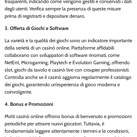
trasparenti, indicando come vengono gestiti e conservati i dati
degli utenti. Verifica sempre la presenza di queste misure
prima di registrarti e depositare denaro.
3. Offerta di Giochi e Software
La varietà e la qualità dei giochi sono un indicatore importante
della serietà di un casinò online. Piattaforme affidabili
collaborano con sviluppatori di software rinomati, come
NetEnt, Microgaming, Playtech e Evolution Gaming, offrendo
slot, giochi da tavolo e casinò live con croupier professionisti.
Controlla anche se il casinò aggiorna regolarmente il catalogo
dei giochi, garantendo un’esperienza di gioco moderna e
coinvolgente.
4. Bonus e Promozioni
Molti casinò online offrono bonus di benvenuto e promozioni
periodiche per attrarre nuovi giocatori. Tuttavia, è
fondamentale leggere attentamente i termini e le condizioni,