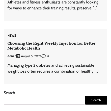
Athletes and fitness enthusiasts are constantly looking
for ways to enhance their training results, preserve […]
NEWS
Choosing the Right Weekly Injection for Better
Metabolic Health
Admin
0
August 5, 2026
Managing type 2 diabetes and achieving sustainable
weight loss often requires a combination of healthy […]
Search
Search