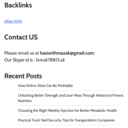
Backlinks
situs toto
Contact US
Please email us at
hasiwithmazak@gmail.com
.
Our Skype id is : live:ak78813.ak
Recent Posts
How Online Slots Can Be Profitable
Unlocking Better Strength and Lean Mass Through Advanced Fitness
Nutrition
Choosing the Right Weekly Injection for Better Metabolic Health
Practical Truck Yard Security Tips for Transportation Companies